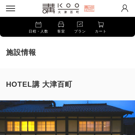
日程・人数
客室
プラン
カート
施設情報
HOTEL講 大津百町