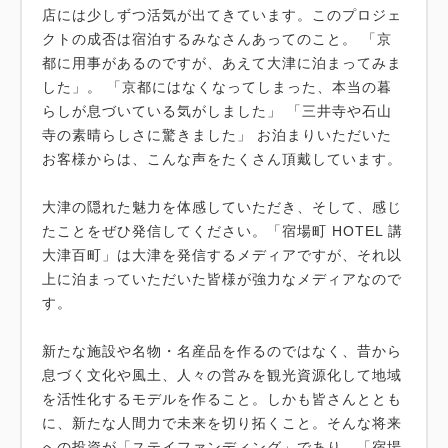
店には少しずつ活気が出てきています。このプロジェ
クトの成否は宿泊するみなさんあってのこと。 「京
都に用事があるのですが、あえて大津に泊まってみま
した」。 「京都にはなくなってしまった、本当の暮
らしが息づいている気がしました」 「三井寺や石山
寺の素晴らしさに驚きました」 お泊まりいただいた
お客様からは、こんな声をたくさん頂戴しています。
大津の隠れた魅力を体感していただき、そして、感じ
たことをぜひ発信してください。「宿場町 HOTEL 講
大津百町」は大津を発信するメディアですが、それ以
上に泊まっていただいた皆様が強力なメディアなので
す。
新たな施設や名物・名産品を作るのではなく、昔から
息づく文化や風土、人々の営みを観光資源化して地域
を活性化するモデルを作ること。しかも皆さんととも
に、新たな人間力で未来を切り拓くこと。そんな将来
への投資が「ステイファンディング」であり、「宿場