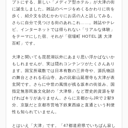
プトにする、新しい「メディア型ホテル」が大津の街
に誕生しました。雑誌のページをめくるかわりに街を
歩く、紹介文を読むかわりにお店の人と話してみる。
さらに自分で見つける街のあれこれ……。雑誌やテレ
ビ、インターネットでは得られない「リアルな体験」
をテーマにした宿、それが「宿場町 HOTEL 講 大津
百町」です。
大津と聞いても琵琶湖以外にあまり思い浮かばないか
もしれませんが、実は隠れコンテンツがたくさんあり
ます。国宝所蔵数では日本有数の三井寺や、源氏物語
の舞台とされる石山寺、あの比叡山延暦寺も大津が表
玄関です。さらに中世の風情が残る坂本の街並み、国
指定無形民族文化財の「大津祭」など歴史的資源を挙
げればキリがありません。さらに京都からJRで２駅9
分、京阪だと京都市営地下鉄東西線と直通という利便
性も知られていません。
とはいえ「大津」です。「47都道府県でいちばん寂し