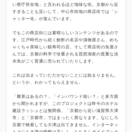
い県庁所在地」と言われるほど地味な街。京都から近
すぎることも災いして、中心市街地の商店街では「シ
ャッター化」が進んでいます。
でもこの商店街には素晴らしいコンテンツがあるので
す。江戸時代から続く鮒鮓の名店や漬物屋さん、めち
ゃくちゃ美味しい鯖寿司の店、そして商店街の魚屋さ
んでは、京都の料亭で珍重される琵琶湖産の貴重な淡
水魚がごく普通に売られていたりします。
これは泊まっていただかないことには始まりません。
というか、わかってもらえません。
「勝算はあるの？」「インバウンド狙い？」と多方面
から聞かれますが、このプロジェクトは昨今のホテル
建設ラッシュとは無関係。「京都から近い滋賀県大津
市」と「京都市」ではまったく異なります。なにしろ
京都で検索しても大津は出てきません。インターネッ
ト上にも大津の情報は乏しく、もちろんガイドブック